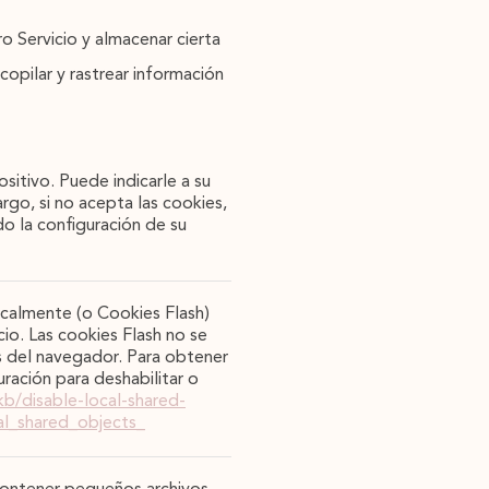
o Servicio y almacenar cierta
copilar y rastrear información
itivo. Puede indicarle a su
go, si no acepta las cookies,
do la configuración de su
ocalmente (o Cookies Flash)
cio. Las cookies Flash no se
es del navegador. Para obtener
ración para deshabilitar o
kb/disable-local-shared-
al_shared_objects_