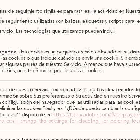
as de seguimiento similares para rastrear la actividad en Nuestr
e seguimiento utilizadas son balizas, etiquetas y scripts para re
ervicio. Las tecnologías que utilizamos pueden incluir:
egador.
Una cookie es un pequeño archivo colocado en su dispos
as cookies o que indique cuándo se envía una cookie. Sin embar
zar algunas partes de nuestro Servicio. A menos que haya ajusta
okies, nuestro Servicio puede utilizar cookies.
ones de nuestro Servicio pueden utilizar objetos almacenados l
ormación sobre Sus preferencias o Su actividad en nuestro Servi
 configuración del navegador que las utilizadas para las cooki
iminar las cookies Flash, lea "¿Dónde puedo cambiar la configu
 locales?" disponible en
https://helpx.adobe.com/flash-player/
re_can_I_change_the_settings_for_disabling__or_deleting_loc